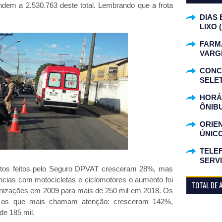
ndem a 2.530.763 deste total. Lembrando que a frota
DIAS 
LIXO 
FARM
VARG
CONC
SELET
HORÁR
ÔNIB
ORIE
ÚNIC
TELEF
SERV
tos feitos pelo Seguro DPVAT cresceram 28%, mas
cias com motocicletas e ciclomotores o aumento foi
TOTAL DE 
denizações em 2009 para mais de 250 mil em 2018. Os
o os que mais chamam atenção: cresceram 142%,
de 185 mil.