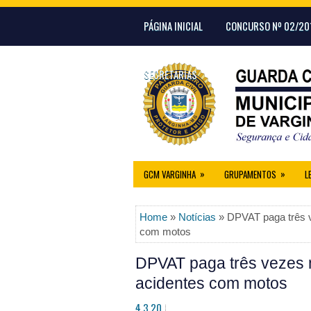
PÁGINA INICIAL
CONCURSO Nº 02/20
SECRETARIAS
»
»
GCM VARGINHA
GRUPAMENTOS
L
Home
»
Notícias
» DPVAT paga três v
com motos
DPVAT paga três vezes m
acidentes com motos
4.3.20