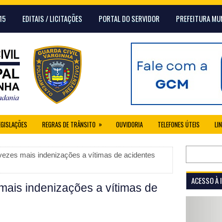
15
EDITAIS / LICITAÇÕES
PORTAL DO SERVIDOR
PREFEITURA MU
»
EGISLAÇÕES
REGRAS DE TRÂNSITO
OUVIDORIA
TELEFONES ÚTEIS
LI
ezes mais indenizações a vítimas de acidentes
ACESSO À
ais indenizações a vítimas de