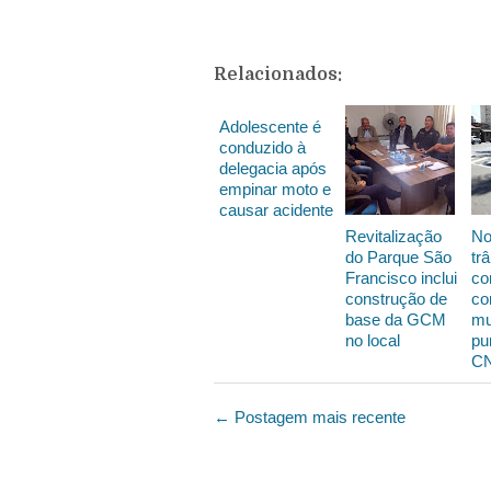
Relacionados:
Adolescente é
conduzido à
delegacia após
empinar moto e
causar acidente
Revitalização
No
do Parque São
trâ
Francisco inclui
co
construção de
co
base da GCM
mu
no local
pu
C
← Postagem mais recente