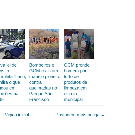
va lei de
Bombeiros e
GCM prende
nsito
GCM realizam
homem por
mpleta 1 ano;
manejo pioneiro
furto de
nfira o que
contra
produtos de
dou em
queimadas no
limpeza em
nições na
Parque São
escola
NH
Francisco
municipal
Página inicial
Postagem mais antiga →