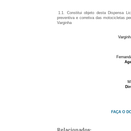
1.
1.1. Constitui objeto desta Dispensa L
preventiva e corretiva das motocicletas pe
Varginha
Varginh
Fernand
Age
M
Dir
FAÇA O D
Relacionados: