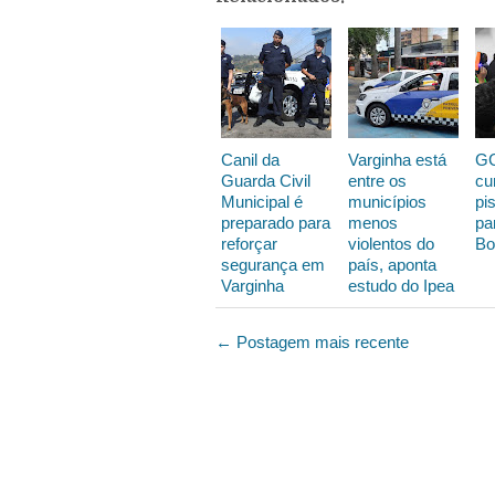
Canil da
Varginha está
GC
Guarda Civil
entre os
cu
Municipal é
municípios
pi
preparado para
menos
pa
reforçar
violentos do
Bo
segurança em
país, aponta
Varginha
estudo do Ipea
← Postagem mais recente