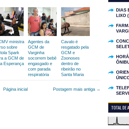
DIAS 
LIXO 
FARM
VARG
CONC
MV ministra
Agentes da
Cavalo é
SELET
rso sobre
GCM de
resgatado pela
stola Spark
Varginha
GCM e
HORÁR
ra a GCM de
socorrem bebê
Zoonoses
ÔNIB
a Esperança
engasgado e
dentro de
com parada
ribeirão no
ORIE
respiratória
Santa Maria
ÚNIC
TELEF
Página inicial
Postagem mais antiga →
SERV
TOTAL DE 