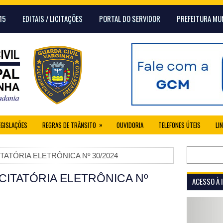
15
EDITAIS / LICITAÇÕES
PORTAL DO SERVIDOR
PREFEITURA MU
»
EGISLAÇÕES
REGRAS DE TRÂNSITO
OUVIDORIA
TELEFONES ÚTEIS
LI
ITATÓRIA ELETRÔNICA Nº 30/2024
ICITATÓRIA ELETRÔNICA Nº
ACESSO À