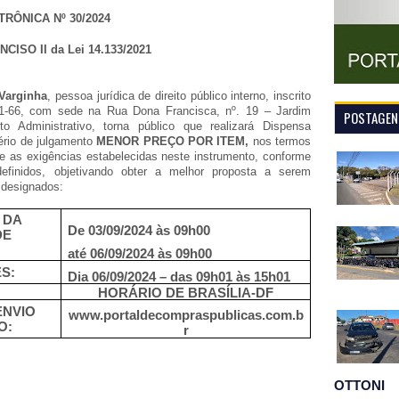
RÔNICA Nº 30/2024
INCISO II da Lei 14.133/2021
 Varginha
, pessoa jurídica de direito público interno, inscrito
01-66, com sede na Rua Dona Francisca, nº. 19 – Jardim
POSTAGENS
o Administrativo, torna público que realizará Dispensa
tério de julgamento
MENOR PREÇO POR ITEM,
nos termos
, e as exigências estabelecidas neste instrumento, conforme
definidos, objetivando obter a melhor proposta a serem
 designados:
 DA
De 03/09/2024 às 09h00
DE
até 06/09/2024 às 09h00
S:
Dia 06/09/2024 – das 09h01 às 15h01
HORÁRIO DE BRASÍLIA-DF
ENVIO
www.portaldecompraspublicas.com.b
O:
r
OTTONI