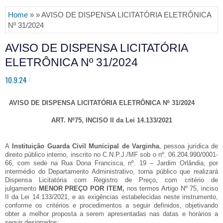
Home
» » AVISO DE DISPENSA LICITATÓRIA ELETRÔNICA
Nº 31/2024
AVISO DE DISPENSA LICITATÓRIA
ELETRÔNICA Nº 31/2024
10.9.24
AVISO DE DISPENSA LICITATÓRIA ELETRÔNICA Nº 31/2024
ART. Nº75, INCISO II da Lei 14.133/2021
A
Instituição Guarda Civil Municipal de Varginha
, pessoa jurídica de
direito público interno, inscrito no C.N.P.J./MF sob o nº. 06.204.990/0001-
66, com sede na Rua Dona Francisca, nº. 19 – Jardim Orlândia, por
intermédio do Departamento Administrativo, torna público que realizará
Dispensa Licitatória com Registro de Preço, com critério de
julgamento
MENOR PREÇO POR ITEM,
nos termos Artigo Nº 75, inciso
II da Lei 14.133/2021, e as exigências estabelecidas neste instrumento,
conforme os critérios e procedimentos a seguir definidos, objetivando
obter a melhor proposta a serem apresentadas nas datas e horários a
seguir designados: