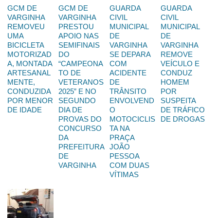
GCM DE
GCM DE
GUARDA
GUARDA
VARGINHA
VARGINHA
CIVIL
CIVIL
REMOVEU
PRESTOU
MUNICIPAL
MUNICIPAL
UMA
APOIO NAS
DE
DE
BICICLETA
SEMIFINAIS
VARGINHA
VARGINHA
MOTORIZAD
DO
SE DEPARA
REMOVE
A, MONTADA
“CAMPEONA
COM
VEÍCULO E
ARTESANAL
TO DE
ACIDENTE
CONDUZ
MENTE,
VETERANOS
DE
HOMEM
CONDUZIDA
2025” E NO
TRÂNSITO
POR
POR MENOR
SEGUNDO
ENVOLVEND
SUSPEITA
DE IDADE
DIA DE
O
DE TRÁFICO
PROVAS DO
MOTOCICLIS
DE DROGAS
CONCURSO
TA NA
DA
PRAÇA
PREFEITURA
JOÃO
DE
PESSOA
VARGINHA
COM DUAS
VÍTIMAS