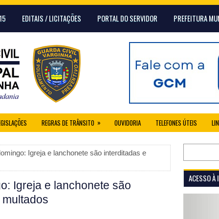
15
EDITAIS / LICITAÇÕES
PORTAL DO SERVIDOR
PREFEITURA MU
»
EGISLAÇÕES
REGRAS DE TRÂNSITO
OUVIDORIA
TELEFONES ÚTEIS
LI
omingo: Igreja e lanchonete são interditadas e
ACESSO À
o: Igreja e lanchonete são
s multados