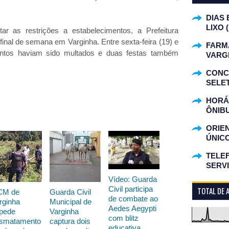
DIAS 
LIXO 
r as restrições a estabelecimentos, a Prefeitura
 final de semana em Varginha. Entre sexta-feira (19) e
FARM
entos haviam sido multados e duas festas também
VARG
CONC
SELET
HORÁR
ÔNIB
ORIE
ÚNIC
TELEF
SERV
Vídeo: Guarda
Civil participa
TOTAL DE 
CM de
Guarda Civil
de combate ao
rginha
Municipal de
Aedes Aegypti
pede
Varginha
com blitz
smatamento
captura dois
educativa