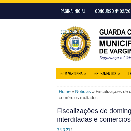
PÁGINA INICIAL
CONCURSO Nº 02/20
SECRETARIAS
»
»
GCM VARGINHA
GRUPAMENTOS
L
Home
»
Notícias
» Fiscalizações de d
comércios multados
Fiscalizações de doming
interditadas e comércio
23.3.21