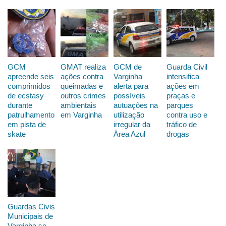
GCM
GMAT realiza
GCM de
Guarda Civil
apreende seis
ações contra
Varginha
intensifica
comprimidos
queimadas e
alerta para
ações em
de ecstasy
outros crimes
possíveis
praças e
durante
ambientais
autuações na
parques
patrulhamento
em Varginha
utilização
contra uso e
em pista de
irregular da
tráfico de
skate
Área Azul
drogas
Guardas Civis
Municipais de
Varginha se