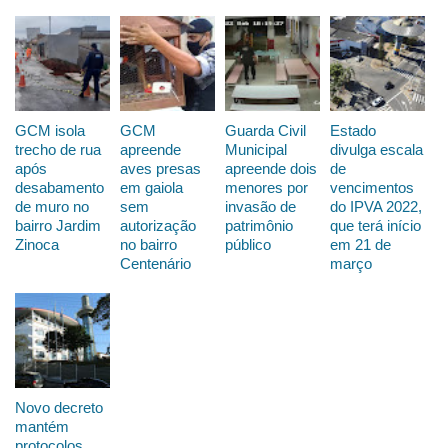
GCM isola
GCM
Guarda Civil
Estado
trecho de rua
apreende
Municipal
divulga escala
após
aves presas
apreende dois
de
desabamento
em gaiola
menores por
vencimentos
de muro no
sem
invasão de
do IPVA 2022,
bairro Jardim
autorização
patrimônio
que terá início
Zinoca
no bairro
público
em 21 de
Centenário
março
Novo decreto
mantém
protocolos