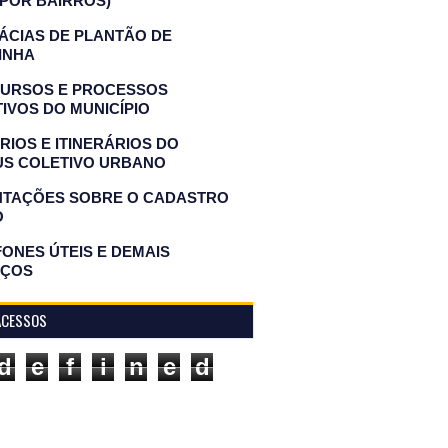
(POR BAIRROS)
ÁCIAS DE PLANTÃO DE
INHA
URSOS E PROCESSOS
IVOS DO MUNICÍPIO
IOS E ITINERÁRIOS DO
US COLETIVO URBANO
NTAÇÕES SOBRE O CADASTRO
O
ONES ÚTEIS E DEMAIS
IÇOS
ACESSOS
d
e
f
i
n
e
d