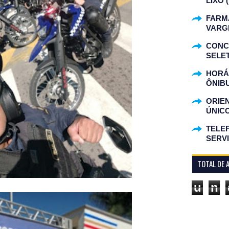
LIXO 
FARM
VARG
CONC
SELET
HORÁR
ÔNIB
ORIE
ÚNIC
TELEF
SERV
TOTAL DE 
u
n