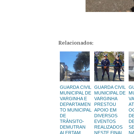
Relacionados:
GUARDA CIVIL
GUARDA CIVIL
GU
MUNICIPAL DE
MUNICIPAL DE
MU
VARGINHA E
VARGINHA
V
DEPARTAMEN
PRESTOU
A
TO MUNICIPAL
APOIO EM
O
DE
DIVERSOS
D
TRÂNSITO-
EVENTOS
D
DEMUTRAN
REALIZADOS
SE
ALERTAM
NESTE FINAL
NA