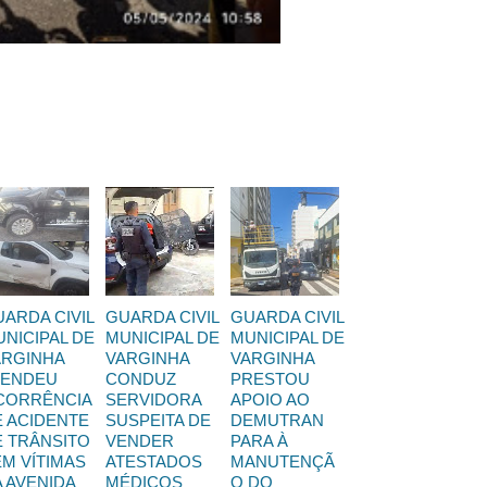
ARDA CIVIL
GUARDA CIVIL
GUARDA CIVIL
NICIPAL DE
MUNICIPAL DE
MUNICIPAL DE
ARGINHA
VARGINHA
VARGINHA
TENDEU
CONDUZ
PRESTOU
CORRÊNCIA
SERVIDORA
APOIO AO
E ACIDENTE
SUSPEITA DE
DEMUTRAN
E TRÂNSITO
VENDER
PARA À
M VÍTIMAS
ATESTADOS
MANUTENÇÃ
 AVENIDA
MÉDICOS
O DO