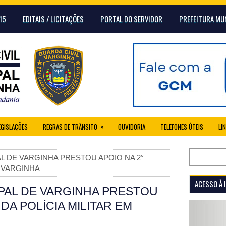
15
EDITAIS / LICITAÇÕES
PORTAL DO SERVIDOR
PREFEITURA MU
»
EGISLAÇÕES
REGRAS DE TRÂNSITO
OUVIDORIA
TELEFONES ÚTEIS
LI
AL DE VARGINHA PRESTOU APOIO NA 2°
M VARGINHA
ACESSO À
IPAL DE VARGINHA PRESTOU
DA POLÍCIA MILITAR EM