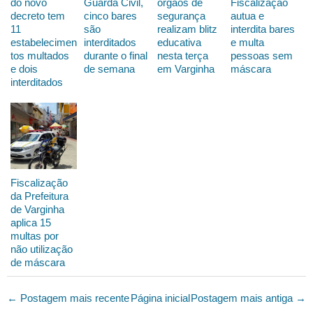
do novo
Guarda Civil,
órgãos de
Fiscalização
decreto tem
cinco bares
segurança
autua e
11
são
realizam blitz
interdita bares
estabelecimen
interditados
educativa
e multa
tos multados
durante o final
nesta terça
pessoas sem
e dois
de semana
em Varginha
máscara
interditados
Fiscalização
da Prefeitura
de Varginha
aplica 15
multas por
não utilização
de máscara
← Postagem mais recente
Página inicial
Postagem mais antiga →