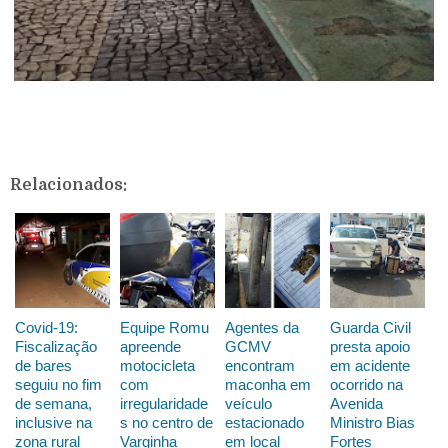
Relacionados:
Covid-19:
Equipe Romu
Agentes da
Guarda Civil
Fiscalização
apreende
GCMV
presta apoio
de bares
motocicleta
encontram
em acidente
seguiu no fim
com
maconha em
ocorrido na
de semana,
irregularidade
veículo
Avenida
inclusive na
s no centro de
estacionado
Ministro Bias
zona rural
Varginha
em local
Fortes