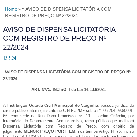
Home
» » AVISO DE DISPENSA LICITATÓRIA COM
REGISTRO DE PREÇO Nº 22/2024
AVISO DE DISPENSA LICITATÓRIA
COM REGISTRO DE PREÇO Nº
22/2024
12.6.24
AVISO DE DISPENSA LICITATÓRIA COM REGISTRO DE PREÇO Nº
22/2024
ART. Nº75, INCISO II da Lei 14.133/2021
A
Instituição Guarda Civil Municipal de Varginha
, pessoa jurídica de
direito público interno, inscrito no C.N.P.J./MF sob o nº. 06.204.990/0001-
66, com sede na Rua Dona Francisca, nº. 19 – Jardim Orlândia, por
intermédio do Departamento Administrativo, torna público que realizará
Dispensa Licitatória com Registro de Preço, com critério de
julgamento
MENOR PREÇO POR ITEM,
nos termos Artigo Nº 75, inciso
II da Lei 14.133/2021, e as exigências estabelecidas neste instrumento,