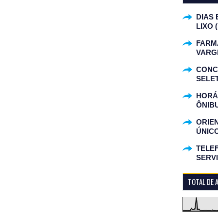
DIAS 
LIXO 
FARM
VARG
CONC
SELET
HORÁR
ÔNIB
ORIE
ÚNIC
TELEF
SERV
TOTAL DE 