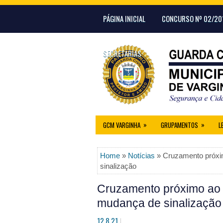
PÁGINA INICIAL
CONCURSO Nº 02/20
SECRETARIAS
»
»
GCM VARGINHA
GRUPAMENTOS
L
Home
»
Notícias
» Cruzamento próxim
sinalização
Cruzamento próximo ao 
mudança de sinalização
12.8.21