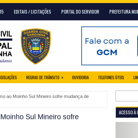
15
EDITAIS / LICITAÇÕES
PORTAL DO SERVIDOR
PREFEITURA MU
»
EGISLAÇÕES
REGRAS DE TRÂNSITO
OUVIDORIA
TELEFONES ÚTEIS
LI
o ao Moinho Sul Mineiro sofre mudança de
ACESSO À
Moinho Sul Mineiro sofre