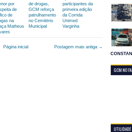
nor por
de drogas,
participantes da
speita de
GCM reforça
primeira edição
fico de
patrulhamento
da Corrida
ogas na
no Cemitério
Unimed
aça Matheus
Municipal
Varginha
vares
Página inicial
Postagem mais antiga →
CONSTAN
GCM NO F
UTILIDADE