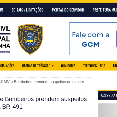
15
EDITAIS / LICITAÇÕES
PORTAL DO SERVIDOR
PREFEITURA MU
»
EGISLAÇÕES
REGRAS DE TRÂNSITO
OUVIDORIA
TELEFONES ÚTEIS
LI
GCMV e Bombeiros prendem suspeitos de causar
ACESSO À
e Bombeiros prendem suspeitos
a BR-491