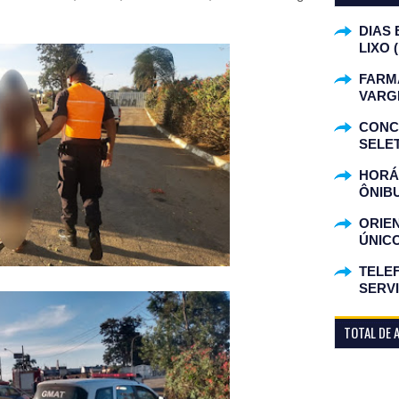
DIAS 
LIXO 
FARM
VARG
CONC
SELET
HORÁR
ÔNIB
ORIE
ÚNIC
TELEF
SERV
TOTAL DE 