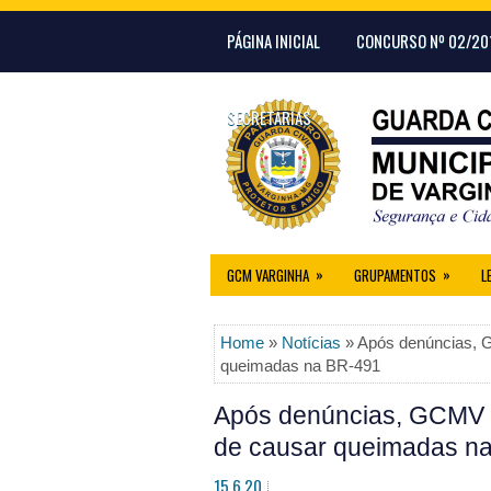
PÁGINA INICIAL
CONCURSO Nº 02/20
SECRETARIAS
»
»
GCM VARGINHA
GRUPAMENTOS
L
Home
»
Notícias
» Após denúncias, 
queimadas na BR-491
Após denúncias, GCMV 
de causar queimadas n
15.6.20