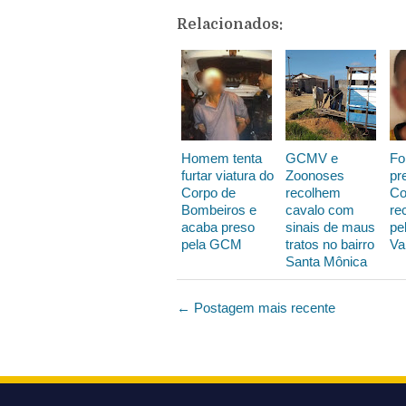
Relacionados:
Homem tenta
GCMV e
Fo
furtar viatura do
Zoonoses
pr
Corpo de
recolhem
Co
Bombeiros e
cavalo com
re
acaba preso
sinais de maus
pe
pela GCM
tratos no bairro
Va
Santa Mônica
← Postagem mais recente