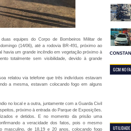
, duas equipes do Corpo de Bombeiros Militar de
 domingo (14/06), até a rodovia BR-491, próximo ao
al havia um grande incêndio em vegetação próximo à
CONSTAN
ento totalmente sem visibilidade, devido à grande
GCM NO F
a relatou via telefone que três indivíduos estavam
gundo a mesma, estavam colocando fogo em alguns
dio no local e a outra, juntamente com a Guarda Civil
suspeitos, próximo à entrada do Parque de Exposições.
alizados e detidos. E no momento da prisão uma
onfirmando a veracidade dos fatos, pois o mesmo
UTILIDADE
exo masculino, de 18,19 e 20 anos, colocando fogo