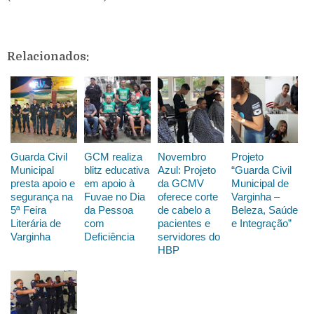
Relacionados:
Guarda Civil
GCM realiza
Novembro
Projeto
Municipal
blitz educativa
Azul: Projeto
“Guarda Civil
presta apoio e
em apoio à
da GCMV
Municipal de
segurança na
Fuvae no Dia
oferece corte
Varginha –
5ª Feira
da Pessoa
de cabelo a
Beleza, Saúde
Literária de
com
pacientes e
e Integração”
Varginha
Deficiência
servidores do
HBP