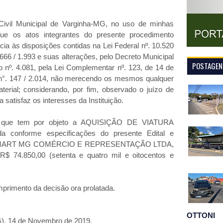
Civil Municipal de Varginha-MG, no uso de minhas
 que os atos integrantes do presente procedimento
ncia às disposições contidas na Lei Federal nº. 10.520
.666 / 1.993 e suas alterações, pelo Decreto Municipal
POSTAGENS
to nº. 4.081, pela Lei Complementar nº. 123, de 14 de
 n°. 147 / 2.014, não merecendo os mesmos qualquer
erial; considerando, por fim, observado o juízo de
 satisfaz os interesses da Instituição.
 que tem por objeto a AQUISIÇÃO DE VIATURA
da conforme especificações do presente Edital e
a SMART MG COMÉRCIO E REPRESENTAÇÃO LTDA,
 R$ 74.850,00 (setenta e quatro mil e oitocentos e
primento da decisão ora prolatada.
OTTONI
), 14 de Novembro de 2019.