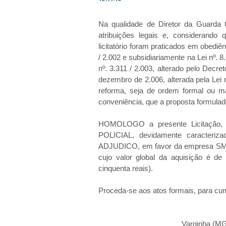
Na qualidade de Diretor da Guarda 
atribuições legais e, considerando
licitatório foram praticados em obediê
/ 2.002 e subsidiariamente na Lei nº. 8
nº. 3.311 / 2.003, alterado pelo Decre
dezembro de 2.006, alterada pela Lei
reforma, seja de ordem formal ou mat
conveniência, que a proposta formulada
HOMOLOGO a presente Licitação,
POLICIAL, devidamente caracteriza
ADJUDICO, em favor da empres
cujo valor global da aquisição é de
cinquenta reais).
Proceda-se aos atos formais, para cum
Varginha (MG