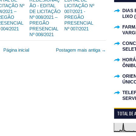
CITAÇÃO Nº
ÃO - EDITAL
LICITAÇÃO Nº
DIAS 
4/2021 –
DE LICITAÇÃO
007/2021 -
LIXO 
REGÃO
Nº 008/2021 –
PREGÃO
RESENCIAL
PREGÃO
PRESENCIAL
FARM
 004/2021
PRESENCIAL
Nº 007/2021
VARG
Nº 008/2021
CONC
SELET
Página inicial
Postagem mais antiga →
HORÁR
ÔNIB
ORIE
ÚNIC
TELEF
SERV
TOTAL DE 