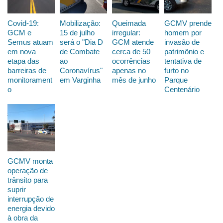
Covid-19:
Mobilização:
Queimada
GCMV prende
GCM e
15 de julho
irregular:
homem por
Semus atuam
será o "Dia D
GCM atende
invasão de
em nova
de Combate
cerca de 50
patrimônio e
etapa das
ao
ocorrências
tentativa de
barreiras de
Coronavírus"
apenas no
furto no
monitorament
em Varginha
mês de junho
Parque
o
Centenário
GCMV monta
operação de
trânsito para
suprir
interrupção de
energia devido
à obra da