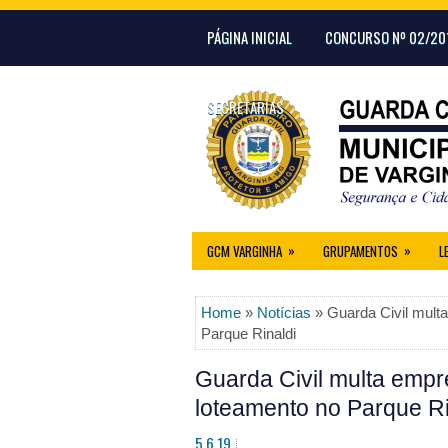
PÁGINA INICIAL
CONCURSO Nº 02/20
SECRETARIAS
»
»
GCM VARGINHA
GRUPAMENTOS
L
Home
»
Notícias
» Guarda Civil multa
Parque Rinaldi
Guarda Civil multa empr
loteamento no Parque Ri
5.6.19