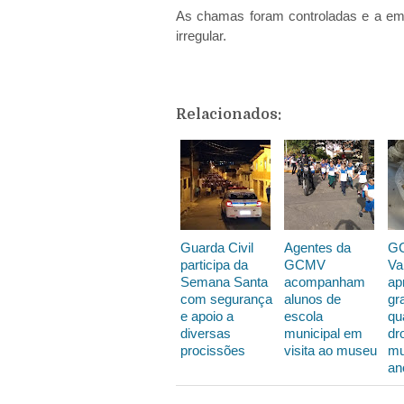
As chamas foram controladas e a emp
irregular.
Relacionados:
Guarda Civil
Agentes da
G
participa da
GCMV
Va
Semana Santa
acompanham
ap
com segurança
alunos de
gr
e apoio a
escola
qu
diversas
municipal em
dr
procissões
visita ao museu
mu
an