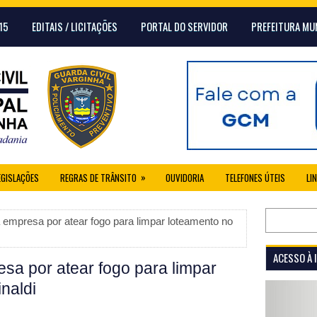
15
EDITAIS / LICITAÇÕES
PORTAL DO SERVIDOR
PREFEITURA MU
»
EGISLAÇÕES
REGRAS DE TRÂNSITO
OUVIDORIA
TELEFONES ÚTEIS
LI
 empresa por atear fogo para limpar loteamento no
ACESSO À
esa por atear fogo para limpar
naldi