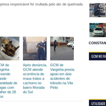
resa responsável foi multada pelo ato de queimada
CONSTAN
GCM NO F
CM de
Após denúncia,
GCM de
rginha
GCM atende
Varginha presta
reende
ocorrência de
apoio em dois
ande
maus tratos a
acidentes de
antidade de
cachorro no
trânsito na Vila
ogas com
bairro Morada
Pinto
lher de 28
do Sol
os
UTILIDADE