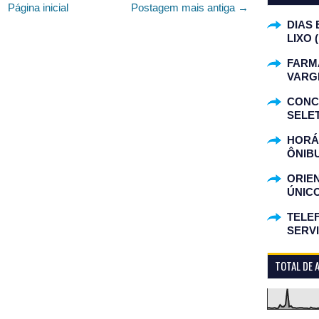
Página inicial
Postagem mais antiga →
DIAS 
LIXO 
FARM
VARG
CONC
SELET
HORÁR
ÔNIB
ORIE
ÚNIC
TELEF
SERV
TOTAL DE 