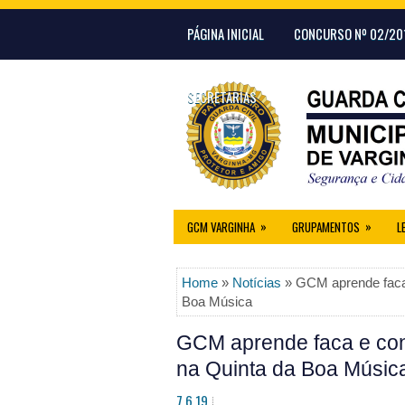
PÁGINA INICIAL
CONCURSO Nº 02/20
SECRETARIAS
»
»
GCM VARGINHA
GRUPAMENTOS
L
Home
»
Notícias
» GCM aprende faca
Boa Música
GCM aprende faca e co
na Quinta da Boa Músic
7.6.19