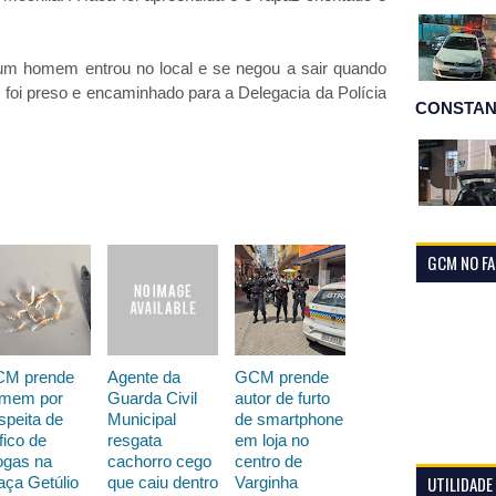
um homem entrou no local e se negou a sair quando
 foi preso e encaminhado para a Delegacia da Polícia
CONSTAN
GCM NO F
M prende
Agente da
GCM prende
mem por
Guarda Civil
autor de furto
speita de
Municipal
de smartphone
fico de
resgata
em loja no
ogas na
cachorro cego
centro de
UTILIDADE
aça Getúlio
que caiu dentro
Varginha