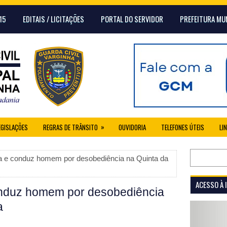
15
EDITAIS / LICITAÇÕES
PORTAL DO SERVIDOR
PREFEITURA MU
»
EGISLAÇÕES
REGRAS DE TRÂNSITO
OUVIDORIA
TELEFONES ÚTEIS
LI
 e conduz homem por desobediência na Quinta da
ACESSO À
nduz homem por desobediência
a