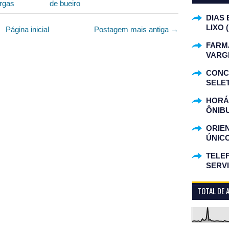
rgas
de bueiro
DIAS 
LIXO 
Página inicial
Postagem mais antiga →
FARM
VARG
CONC
SELET
HORÁR
ÔNIB
ORIE
ÚNIC
TELEF
SERV
TOTAL DE 