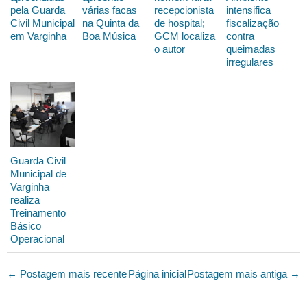
pela Guarda
várias facas
recepcionista
intensifica
Civil Municipal
na Quinta da
de hospital;
fiscalização
em Varginha
Boa Música
GCM localiza
contra
o autor
queimadas
irregulares
Guarda Civil
Municipal de
Varginha
realiza
Treinamento
Básico
Operacional
← Postagem mais recente
Página inicial
Postagem mais antiga →