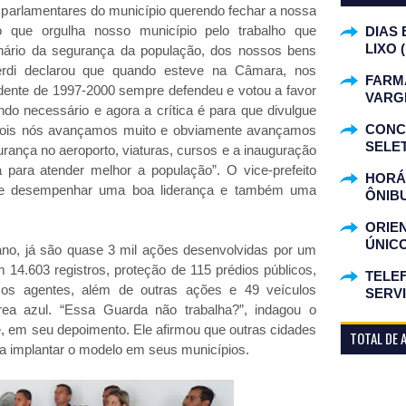
de parlamentares do município querendo fechar a nossa
 que orgulha nosso município pelo trabalho que
DIAS 
LIXO 
nário da segurança da população, dos nossos bens
Vérdi declarou que quando esteve na Câmara, nos
FARM
idente de 1997-2000 sempre defendeu e votou a favor
VARG
o necessário e agora a crítica é para que divulgue
CONC
, pois nós avançamos muito e obviamente avançamos
SELET
rança no aeroporto, viaturas, cursos e a inauguração
para atender melhor a população”. O vice-prefeito
HORÁR
que desempenhar uma boa liderança e também uma
ÔNIB
ORIE
ÚNIC
no, já são quase 3 mil ações desenvolvidas por um
 14.603 registros, proteção de 115 prédios públicos,
TELEF
sos agentes, além de outras ações e 49 veículos
SERV
rea azul. “Essa Guarda não trabalha?”, indagou o
 em seu depoimento. Ele afirmou que outras cidades
TOTAL DE 
a implantar o modelo em seus municípios.