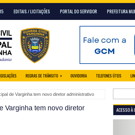
15
EDITAIS / LICITAÇÕES
PORTAL DO SERVIDOR
PREFEITURA MU
»
EGISLAÇÕES
REGRAS DE TRÂNSITO
OUVIDORIA
TELEFONES ÚTEIS
LI
ipal de Varginha tem novo diretor administrativo
e Varginha tem novo diretor
ACESSO À