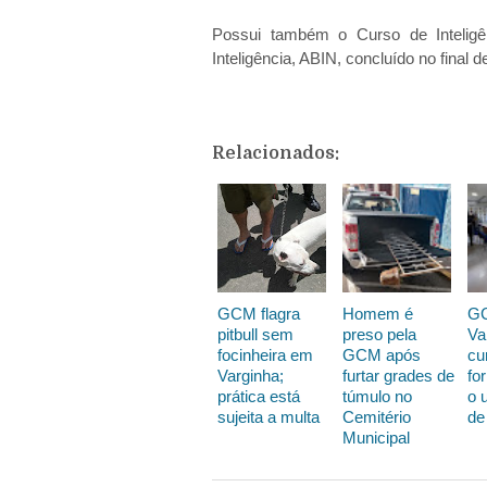
Possui também o Curso de Inteligên
Inteligência, ABIN, concluído no final d
Relacionados:
GCM flagra
Homem é
G
pitbull sem
preso pela
Va
focinheira em
GCM após
cu
Varginha;
furtar grades de
fo
prática está
túmulo no
o 
sujeita a multa
Cemitério
de
Municipal