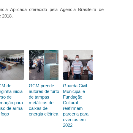
cia Aplicada oferecido pela Agência Brasileira de
e 2018.
CM de
GCM prende
Guarda Civil
rginha inicia
autores de furto
Municipal e
rso de
de tampas
Fundação
rmação para
metálicas de
Cultural
uso de arma
caixas de
reafirmam
 fogo
energia elétrica
parceria para
eventos em
2022