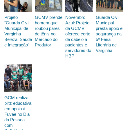
Projeto
GCMV prende
Novembro
Guarda Civil
“Guarda Civil
homem que
Azul: Projeto
Municipal
Municipal de
roubou pares
da GCMV
presta apoio e
Varginha –
de tênis no
oferece corte
segurança na
Beleza, Saúde
Mercado do
de cabelo a
5ª Feira
e Integração”
Produtor
pacientes e
Literária de
servidores do
Varginha
HBP
GCM realiza
blitz educativa
em apoio à
Fuvae no Dia
da Pessoa
com