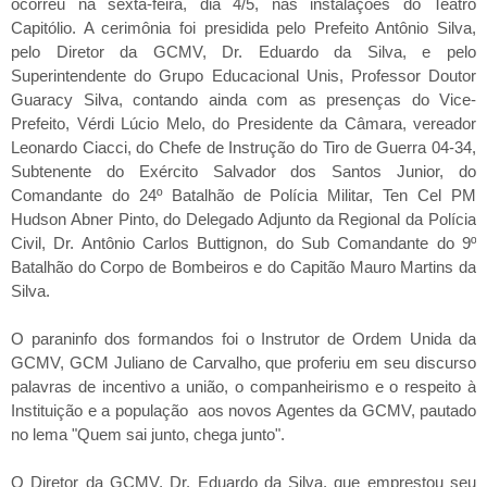
ocorreu na sexta-feira, dia 4/5, nas instalações do Teatro
Capitólio. A cerimônia foi presidida pelo Prefeito Antônio Silva,
pelo Diretor da GCMV, Dr. Eduardo da Silva, e pelo
Superintendente do Grupo Educacional Unis, Professor Doutor
Guaracy Silva, contando ainda com as presenças do Vice-
Prefeito, Vérdi Lúcio Melo, do Presidente da Câmara, vereador
Leonardo Ciacci, do Chefe de Instrução do Tiro de Guerra 04-34,
Subtenente do Exército Salvador dos Santos Junior, do
Comandante do 24º Batalhão de Polícia Militar, Ten Cel PM
Hudson Abner Pinto, do Delegado Adjunto da Regional da Polícia
Civil, Dr. Antônio Carlos Buttignon, do Sub Comandante do 9º
Batalhão do Corpo de Bombeiros e do Capitão Mauro Martins da
Silva.
O paraninfo dos formandos foi o Instrutor de Ordem Unida da
GCMV, GCM Juliano de Carvalho, que proferiu em seu discurso
palavras de incentivo a união, o companheirismo e o respeito à
Instituição e a população aos novos Agentes da GCMV, pautado
no lema "Quem sai junto, chega junto".
O Diretor da GCMV, Dr. Eduardo da Silva, que emprestou seu