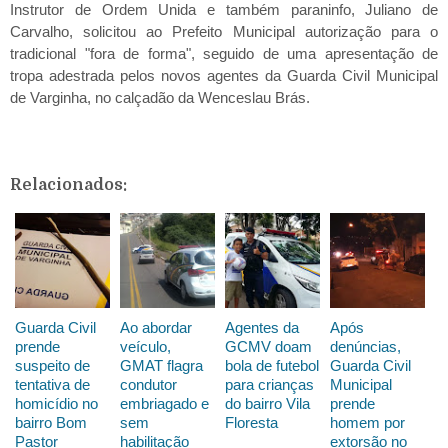
Instrutor de Ordem Unida e também paraninfo, Juliano de
Carvalho, solicitou ao Prefeito Municipal autorização para o
tradicional "fora de forma", seguido de uma apresentação de
tropa adestrada pelos novos agentes da Guarda Civil Municipal
de Varginha, no calçadão da Wenceslau Brás.
Relacionados:
Guarda Civil
Ao abordar
Agentes da
Após
prende
veículo,
GCMV doam
denúncias,
suspeito de
GMAT flagra
bola de futebol
Guarda Civil
tentativa de
condutor
para crianças
Municipal
homicídio no
embriagado e
do bairro Vila
prende
bairro Bom
sem
Floresta
homem por
Pastor
habilitação
extorsão no