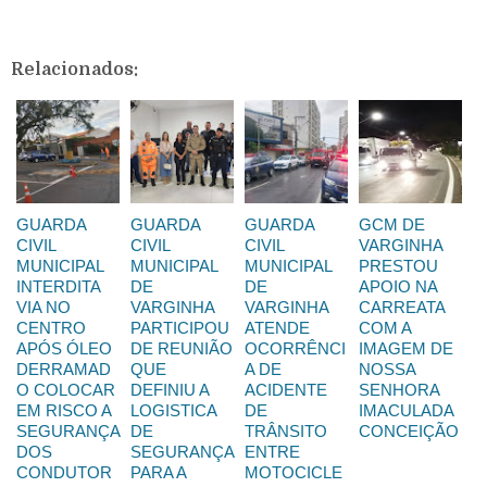
Relacionados:
GUARDA
GUARDA
GUARDA
GCM DE
CIVIL
CIVIL
CIVIL
VARGINHA
MUNICIPAL
MUNICIPAL
MUNICIPAL
PRESTOU
INTERDITA
DE
DE
APOIO NA
VIA NO
VARGINHA
VARGINHA
CARREATA
CENTRO
PARTICIPOU
ATENDE
COM A
APÓS ÓLEO
DE REUNIÃO
OCORRÊNCI
IMAGEM DE
DERRAMAD
QUE
A DE
NOSSA
O COLOCAR
DEFINIU A
ACIDENTE
SENHORA
EM RISCO A
LOGISTICA
DE
IMACULADA
SEGURANÇA
DE
TRÂNSITO
CONCEIÇÃO
DOS
SEGURANÇA
ENTRE
CONDUTOR
PARA A
MOTOCICLE