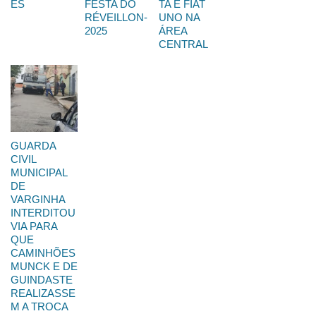
ES
FESTA DO
TA E FIAT
RÉVEILLON-
UNO NA
2025
ÁREA
CENTRAL
GUARDA
CIVIL
MUNICIPAL
DE
VARGINHA
INTERDITOU
VIA PARA
QUE
CAMINHÕES
MUNCK E DE
GUINDASTE
REALIZASSE
M A TROCA