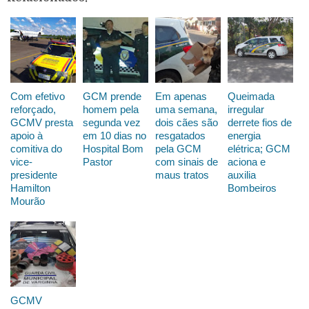
Com efetivo
GCM prende
Em apenas
Queimada
reforçado,
homem pela
uma semana,
irregular
GCMV presta
segunda vez
dois cães são
derrete fios de
apoio à
em 10 dias no
resgatados
energia
comitiva do
Hospital Bom
pela GCM
elétrica; GCM
vice-
Pastor
com sinais de
aciona e
presidente
maus tratos
auxilia
Hamilton
Bombeiros
Mourão
GCMV