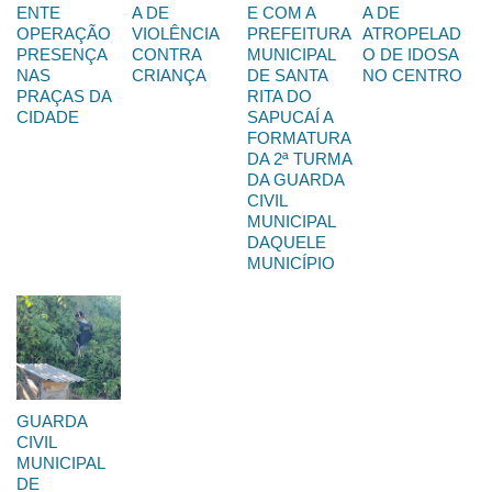
ENTE
A DE
E COM A
A DE
OPERAÇÃO
VIOLÊNCIA
PREFEITURA
ATROPELAD
PRESENÇA
CONTRA
MUNICIPAL
O DE IDOSA
NAS
CRIANÇA
DE SANTA
NO CENTRO
PRAÇAS DA
RITA DO
CIDADE
SAPUCAÍ A
FORMATURA
DA 2ª TURMA
DA GUARDA
CIVIL
MUNICIPAL
DAQUELE
MUNICÍPIO
GUARDA
CIVIL
MUNICIPAL
DE