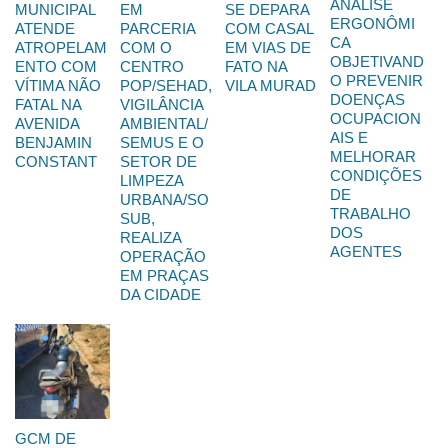
ANÁLISE
MUNICIPAL
EM
SE DEPARA
ERGONÔMI
ATENDE
PARCERIA
COM CASAL
CA
ATROPELAM
COM O
EM VIAS DE
OBJETIVAND
ENTO COM
CENTRO
FATO NA
O PREVENIR
VÍTIMA NÃO
POP/SEHAD,
VILA MURAD
DOENÇAS
FATAL NA
VIGILÂNCIA
OCUPACION
AVENIDA
AMBIENTAL/
AIS E
BENJAMIN
SEMUS E O
MELHORAR
CONSTANT
SETOR DE
CONDIÇÕES
LIMPEZA
DE
URBANA/SO
TRABALHO
SUB,
DOS
REALIZA
AGENTES
OPERAÇÃO
EM PRAÇAS
DA CIDADE
GCM DE