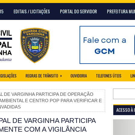
15
EDITAIS / LICITAÇÕES
PORTAL DO SERVIDOR
PREFEITURA MU
»
EGISLAÇÕES
REGRAS DE TRÂNSITO
OUVIDORIA
TELEFONES ÚTEIS
LI
AL DE VARGINHA PARTICIPA DE OPERAÇÃO
AMBIENTAL E CENTRO POP PARA VERIFICAR E
INVADIDAS
ACESSO À
PAL DE VARGINHA PARTICIPA
ENTE COM A VIGILÂNCIA