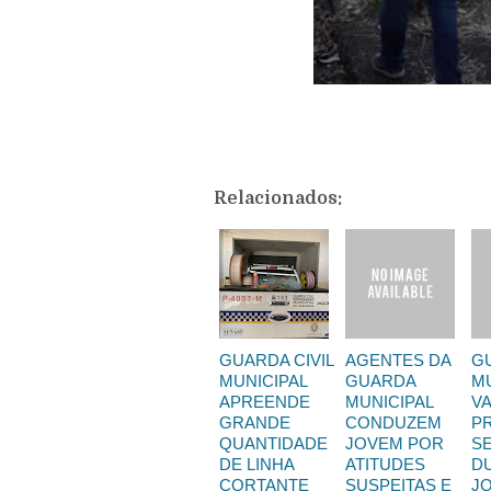
Relacionados:
GUARDA CIVIL
AGENTES DA
GU
MUNICIPAL
GUARDA
MU
APREENDE
MUNICIPAL
V
GRANDE
CONDUZEM
P
QUANTIDADE
JOVEM POR
S
DE LINHA
ATITUDES
D
CORTANTE
SUSPEITAS E
J