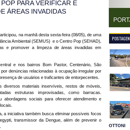
POP PARA VERIFICAR E
DE ÁREAS INVADIDAS
articipou, na manhã desta sexta-feira (08/05), de uma 
POSTAGENS
ilância Ambiental (SEMUS)  e o Centro Pop (SEHAD), 
ias e promover a limpeza de áreas invadidas em 
ntral e nos bairros Bom Pastor, Centenário, São 
por denúncias relacionadas à ocupação irregular por 
resença de usuários e traficantes de entorpecentes.
 diversos materiais inservíveis, restos de móveis, 
adas estruturas improvisadas, como barracas. 
u abordagens sociais para oferecer atendimento e 
locais.
 a iniciativa também busca eliminar possíveis focos 
egypti, transmissor da Dengue, além de prevenir o 
OTTONI
.