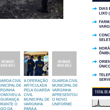
DIAS 
LIXO 
FARM
VARG
CONC
SELET
HORÁR
ÔNIB
ORIE
ÚNIC
TELEF
SERV
ARDA CIVIL
A OPERAÇÃO
GUARDA CIVIL
NICIPAL DE
ARTICULADA
MUNICIPAL DE
ARGINHA
PELA GUARDA
VARGINHA
TOTAL DE 
ROMOVEU A
CIVIL
APRESENTOU
EGURANÇA
MUNICIPAL DE
O NOVO
URANTE O
VARGINHA
UNIFORME
OGO DA
PARA A