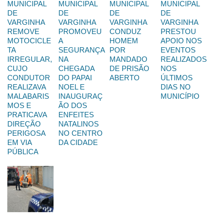
MUNICIPAL
MUNICIPAL
MUNICIPAL
MUNICIPAL
DE
DE
DE
DE
VARGINHA
VARGINHA
VARGINHA
VARGINHA
REMOVE
PROMOVEU
CONDUZ
PRESTOU
MOTOCICLE
A
HOMEM
APOIO NOS
TA
SEGURANÇA
POR
EVENTOS
IRREGULAR,
NA
MANDADO
REALIZADOS
CUJO
CHEGADA
DE PRISÃO
NOS
CONDUTOR
DO PAPAI
ABERTO
ÚLTIMOS
REALIZAVA
NOEL E
DIAS NO
MALABARIS
INAUGURAÇ
MUNICÍPIO
MOS E
ÃO DOS
PRATICAVA
ENFEITES
DIREÇÃO
NATALINOS
PERIGOSA
NO CENTRO
EM VIA
DA CIDADE
PÚBLICA