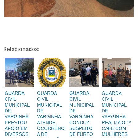
Relacionados:
GUARDA
GUARDA
GUARDA
GUARDA
CIVIL
CIVIL
CIVIL
CIVIL
MUNICIPAL
MUNICIPAL
MUNICIPAL
MUNICIPAL
DE
DE
DE
DE
VARGINHA
VARGINHA
VARGINHA
VARGINHA
PRESTOU
ATENDE
CONDUZ
REALIZA O 1º
APOIO EM
OCORRÊNCI
SUSPEITO
CAFÉ COM
DIVERSOS
A DE
DE FURTO
MULHERES