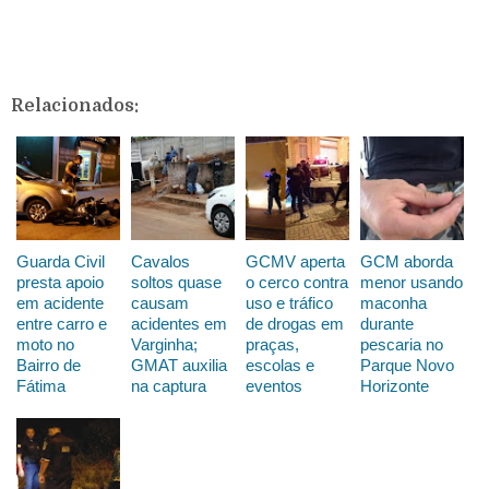
Relacionados:
Guarda Civil
Cavalos
GCMV aperta
GCM aborda
presta apoio
soltos quase
o cerco contra
menor usando
em acidente
causam
uso e tráfico
maconha
entre carro e
acidentes em
de drogas em
durante
moto no
Varginha;
praças,
pescaria no
Bairro de
GMAT auxilia
escolas e
Parque Novo
Fátima
na captura
eventos
Horizonte