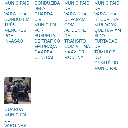
MUNICIPAIS
CONDUZIDA
MUNICIPAIS
MUNICIPAIS
DE
PELA
DE
DE
VARGINHA
GUARDA
VARGINHA
VARGINHA
CONDUZEM
CIVIL
DEPARAM
RECUPERA
TRÊS
MUNICIPAL
COM
M PLACAS
MENORES
POR
ACIDENTE
QUE HAVIAM
POR
SUSPEITA
DE
SIDO
INVASÃO
DE TRÁFICO
TRÂNSITO
FURTADAS
EM PRAÇA
COM VÍTIMA
DE
DA AREA
NA AV. DR.
TÚMULOS
CENTRAL
MODENA
DO
CEMITÉRIO
MUNICIPAL
GUARDA
MUNICIPAL
DE
VARGINHA