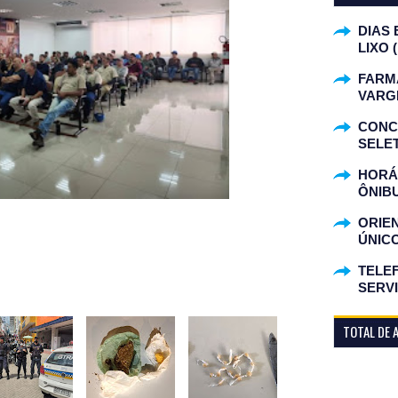
DIAS 
LIXO 
FARM
VARG
CONC
SELET
HORÁR
ÔNIB
ORIE
ÚNIC
TELEF
SERV
TOTAL DE 