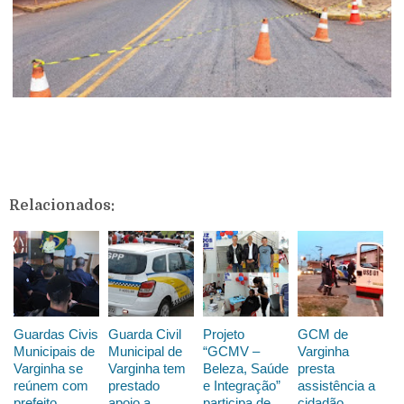
Relacionados:
Guardas Civis
Guarda Civil
Projeto
GCM de
Municipais de
Municipal de
“GCMV –
Varginha
Varginha se
Varginha tem
Beleza, Saúde
presta
reúnem com
prestado
e Integração”
assistência a
prefeito
apoio a
participa de
cidadão