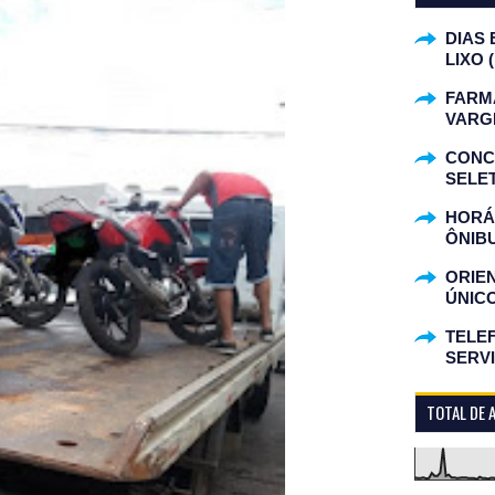
DIAS 
LIXO 
FARM
VARG
CONC
SELET
HORÁR
ÔNIB
ORIE
ÚNIC
TELEF
SERV
TOTAL DE 