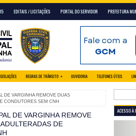
15
EDITAIS / LICITAÇÕES
PORTAL DO SERVIDOR
PREFEITURA MU
»
EGISLAÇÕES
REGRAS DE TRÂNSITO
OUVIDORIA
TELEFONES ÚTEIS
LI
PAL DE VARGINHA REMOVE DUAS
DE CONDUTORES SEM CNH
ACESSO À
IPAL DE VARGINHA REMOVE
 ADULTERADAS DE
NH