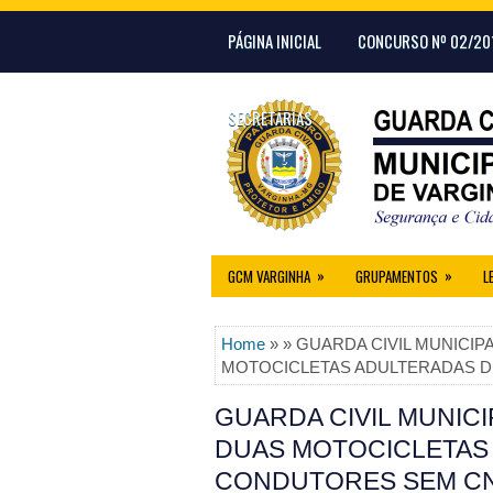
PÁGINA INICIAL
CONCURSO Nº 02/20
SECRETARIAS
»
»
GCM VARGINHA
GRUPAMENTOS
L
Home
» » GUARDA CIVIL MUNICI
MOTOCICLETAS ADULTERADAS 
GUARDA CIVIL MUNIC
DUAS MOTOCICLETAS
CONDUTORES SEM C