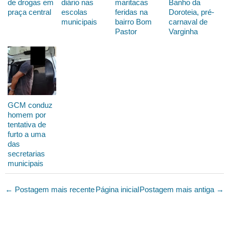
de drogas em
diário nas
maritacas
Banho da
praça central
escolas
feridas na
Doroteia, pré-
municipais
bairro Bom
carnaval de
Pastor
Varginha
GCM conduz
homem por
tentativa de
furto a uma
das
secretarias
municipais
← Postagem mais recente
Página inicial
Postagem mais antiga →