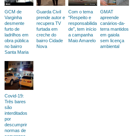
GCM de
Guarda Civil
Com o tema
GMAT
Varginha
prende autor e
“Respeito e
apreende
desmente
recupera TV
responsabilida
canários-da-
furto de
furtada em
de”, tem início
terra mantidos
ladrilhos em
creche do
a campanha
em gaiola
obra pública
bairro Cidade
Maio Amarelo
sem licença
no bairro
Nova
ambiental
Santa Maria
Covid-19:
Três bares
são
interditados
por
descumprir
normas de