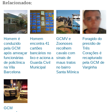
Relacionados:
Homem é
Homem
GCMV e
Foragido do
conduzido
encontra 41
Zoonoses
presídio de
pela GCM
cartões
recolhem
Três
após ameaçar
bancários no
cavalo com
Corações é
funcionárias
lixo e aciona a
sinais de
recapturado
de policlínica
Guarda Civil
maus tratos
pela GCM de
na Vila
Municipal
no bairro
Varginha
Barcelona
Santa Mônica
GCM