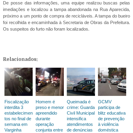
De posse das informações, uma equipe realizou buscas pelas
imediações e localizou a tampa abandonada na Rua Aparecida,
próximo a um ponto de compra de recicláveis. A tampa do bueiro
foi recolhida e encaminhada à Secretaria de Obras da Prefeitura.
Os suspeitos do furto não foram localizados.
Relacionados:
Fiscalização
Homem é
Queimada é
GCMV
interdita 3
preso e menor
crime: Guarda
participa de
estabelecimen
apreendido
Civil Municipal
blitz educativa
tos no final de
durante
intensifica
de prevenção
semana em
operação
atendimentos
à violência
Varginha
conjunta entre
de denúncias
doméstica