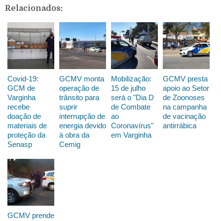
Relacionados:
Covid-19:
GCMV monta
Mobilização:
GCMV presta
GCM de
operação de
15 de julho
apoio ao Setor
Varginha
trânsito para
será o "Dia D
de Zoonoses
recebe
suprir
de Combate
na campanha
doação de
interrupção de
ao
de vacinação
materiais de
energia devido
Coronavírus"
antirrábica
proteção da
à obra da
em Varginha
Senasp
Cemig
GCMV prende