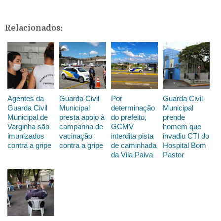
Relacionados:
Agentes da
Guarda Civil
Por
Guarda Civil
Guarda Civil
Municipal
determinação
Municipal
Municipal de
presta apoio à
do prefeito,
prende
Varginha são
campanha de
GCMV
homem que
imunizados
vacinação
interdita pista
invadiu CTI do
contra a gripe
contra a gripe
de caminhada
Hospital Bom
da Vila Paiva
Pastor