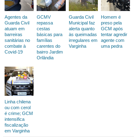
Agentes da
GCMV
Guarda Civil
Homem é
Guarda Civil
repassa
Municipal faz
preso pela
atuam em
cestas
alerta quanto
GCM após
barreiras
básicas para
às queimadas
tentar agredir
sanitárias no
famílias
irregulares em
agente com
combate à
carentes do
Varginha
uma pedra
Covid-19
bairro Jardim
Orlândia
Linha chilena
ou com cerol
é crime; GCM
intensifica
fiscalização
em Varginha