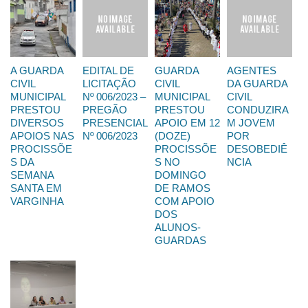
A GUARDA
EDITAL DE
GUARDA
AGENTES
CIVIL
LICITAÇÃO
CIVIL
DA GUARDA
MUNICIPAL
Nº 006/2023 –
MUNICIPAL
CIVIL
PRESTOU
PREGÃO
PRESTOU
CONDUZIRA
DIVERSOS
PRESENCIAL
APOIO EM 12
M JOVEM
APOIOS NAS
Nº 006/2023
(DOZE)
POR
PROCISSÕE
PROCISSÕE
DESOBEDIÊ
S DA
S NO
NCIA
SEMANA
DOMINGO
SANTA EM
DE RAMOS
VARGINHA
COM APOIO
DOS
ALUNOS-
GUARDAS