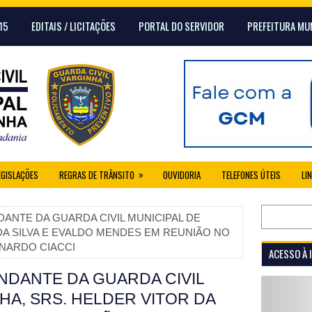
15
EDITAIS / LICITAÇÕES
PORTAL DO SERVIDOR
PREFEITURA MU
»
EGISLAÇÕES
REGRAS DE TRÂNSITO
OUVIDORIA
TELEFONES ÚTEIS
LI
DANTE DA GUARDA CIVIL MUNICIPAL DE
DA SILVA E EVALDO MENDES EM REUNIÃO NO
ONARDO CIACCI
ACESSO À
NDANTE DA GUARDA CIVIL
HA, SRS. HELDER VITOR DA