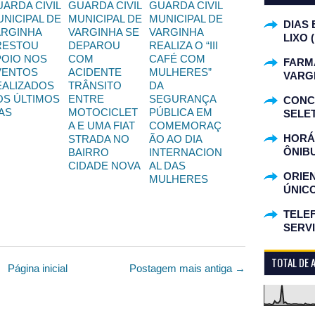
ARDA CIVIL
GUARDA CIVIL
GUARDA CIVIL
NICIPAL DE
MUNICIPAL DE
MUNICIPAL DE
DIAS 
ARGINHA
VARGINHA SE
VARGINHA
LIXO 
RESTOU
DEPAROU
REALIZA O “III
POIO NOS
COM
CAFÉ COM
FARM
VENTOS
ACIDENTE
MULHERES”
VARG
EALIZADOS
TRÂNSITO
DA
OS ÚLTIMOS
ENTRE
SEGURANÇA
CONC
AS
MOTOCICLET
PÚBLICA EM
SELET
A E UMA FIAT
COMEMORAÇ
HORÁR
STRADA NO
ÃO AO DIA
ÔNIB
BAIRRO
INTERNACION
CIDADE NOVA
AL DAS
ORIE
MULHERES
ÚNIC
TELEF
SERV
TOTAL DE 
Página inicial
Postagem mais antiga →