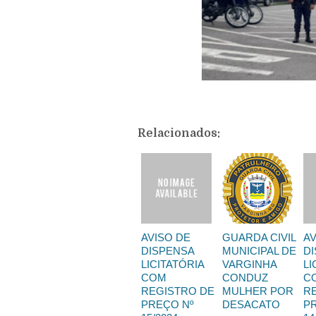
Relacionados:
AVISO DE
GUARDA CIVIL
AV
DISPENSA
MUNICIPAL DE
D
LICITATÓRIA
VARGINHA
LI
COM
CONDUZ
C
REGISTRO DE
MULHER POR
R
PREÇO Nº
DESACATO
P