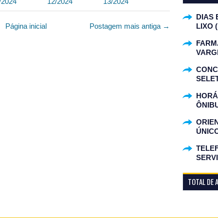
/2024
12/2024
13/2024
DIAS 
Página inicial
Postagem mais antiga →
LIXO 
FARM
VARG
CONC
SELET
HORÁR
ÔNIB
ORIE
ÚNIC
TELEF
SERV
TOTAL DE 