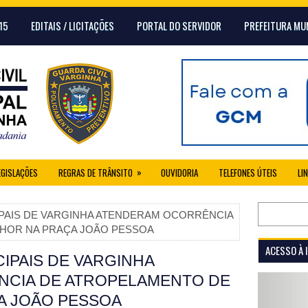
15
EDITAIS / LICITAÇÕES
PORTAL DO SERVIDOR
PREFEITURA MU
»
EGISLAÇÕES
REGRAS DE TRÂNSITO
OUVIDORIA
TELEFONES ÚTEIS
LI
IPAIS DE VARGINHA ATENDERAM OCORRÊNCIA
HOR NA PRAÇA JOÃO PESSOA
ACESSO À
IPAIS DE VARGINHA
CIA DE ATROPELAMENTO DE
A JOÃO PESSOA