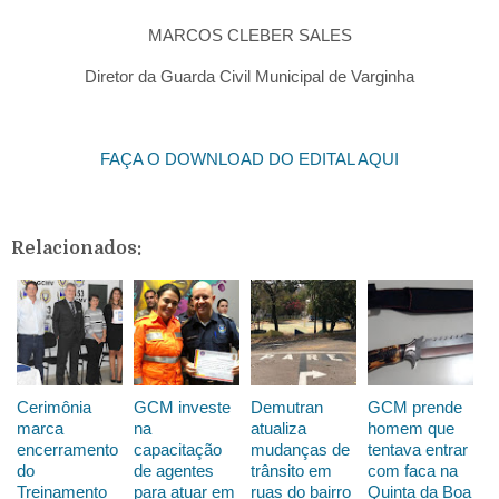
MARCOS CLEBER SALES
Diretor da Guarda Civil Municipal de Varginha
FAÇA O DOWNLOAD DO EDITAL AQUI
Relacionados:
Cerimônia
GCM investe
Demutran
GCM prende
marca
na
atualiza
homem que
encerramento
capacitação
mudanças de
tentava entrar
do
de agentes
trânsito em
com faca na
Treinamento
para atuar em
ruas do bairro
Quinta da Boa