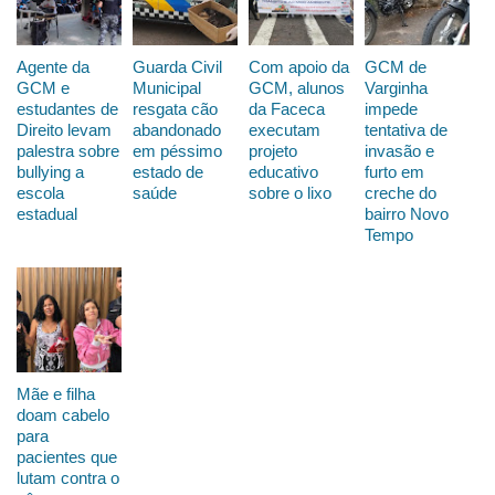
Agente da
Guarda Civil
Com apoio da
GCM de
GCM e
Municipal
GCM, alunos
Varginha
estudantes de
resgata cão
da Faceca
impede
Direito levam
abandonado
executam
tentativa de
palestra sobre
em péssimo
projeto
invasão e
bullying a
estado de
educativo
furto em
escola
saúde
sobre o lixo
creche do
estadual
bairro Novo
Tempo
Mãe e filha
doam cabelo
para
pacientes que
lutam contra o