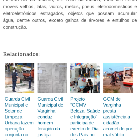
móveis velhos, latas, vidros, metais, pneus, eletrodomésticos e
eletroeletrônicos estragados, objetos que possam acumular
água, dentre outros, exceto galhos de árvores e entulhos de
construção.
Relacionados:
Guarda Civil
Guarda Civil
Projeto
GCM de
Municipal e
Municipal de
“GCMV –
Varginha
Setor de
Varginha
Beleza, Saúde
presta
Limpeza
conduz
e Integração”
assistência a
Urbana fazem
homem
participa de
cidadão
operação
foragido da
evento do Dia
acometido por
conjunta no
justiça
dos Pais no
mal súbito