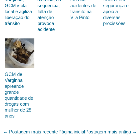
GCM isola
sequência,
acidentes de
segurança e
local e agiliza
falta de
trânsito na
apoio a
liberação do
atenção
Vila Pinto
diversas
trânsito
provoca
procissões
acidente
GCM de
Varginha
apreende
grande
quantidade de
drogas com
mulher de 28
anos
← Postagem mais recente
Página inicial
Postagem mais antiga →