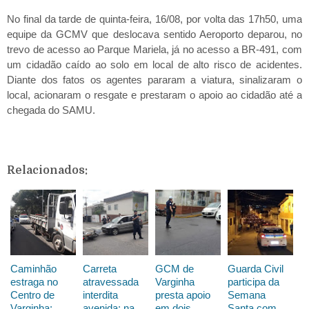
No final da tarde de quinta-feira, 16/08, por volta das 17h50, uma
equipe da GCMV que deslocava sentido Aeroporto deparou, no
trevo de acesso ao Parque Mariela, já no acesso a BR-491, com
um cidadão caído ao solo em local de alto risco de acidentes.
Diante dos fatos os agentes pararam a viatura, sinalizaram o
local, acionaram o resgate e prestaram o apoio ao cidadão até a
chegada do SAMU.
Relacionados:
Caminhão
Carreta
GCM de
Guarda Civil
estraga no
atravessada
Varginha
participa da
Centro de
interdita
presta apoio
Semana
Varginha;
avenida; na
em dois
Santa com