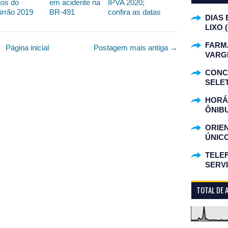
gos do
em acidente na
IPVA 2020;
irrão 2019
BR-491
confira as datas
DIAS 
LIXO 
FARM
Página inicial
Postagem mais antiga →
VARG
CONC
SELET
HORÁR
ÔNIB
ORIE
ÚNIC
TELEF
SERV
TOTAL DE 