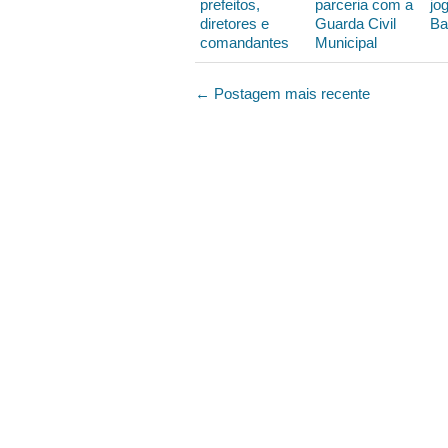
prefeitos,
parceria com a
jo
diretores e
Guarda Civil
Ba
comandantes
Municipal
← Postagem mais recente