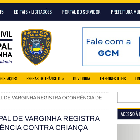
15
EDITAIS / LICITAÇÕES
PORTAL DO SERVIDOR
PREFEITURA MU
»
EGISLAÇÕES
REGRAS DE TRÂNSITO
OUVIDORIA
TELEFONES ÚTEIS
LI
PAL DE VARGINHA REGISTRA OCORRÊNCIA DE
ACESSO À
PAL DE VARGINHA REGISTRA
ÊNCIA CONTRA CRIANÇA