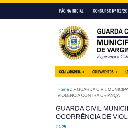
PÁGINA INICIAL
CONCURSO Nº 02/20
SECRETARIAS
»
»
GCM VARGINHA
GRUPAMENTOS
L
Home
» » GUARDA CIVIL MUNICI
VIOLÊNCIA CONTRA CRIANÇA
GUARDA CIVIL MUNICI
OCORRÊNCIA DE VIOL
7.4.25