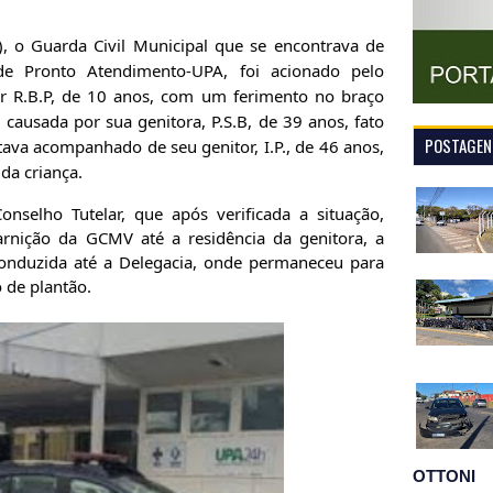
, o Guarda Civil Municipal que se encontrava de
 de Pronto Atendimento-UPA, foi acionado pelo
r R.B.P, de 10 anos, com um ferimento no braço
oi causada por sua genitora, P.S.B, de 39 anos, fato
POSTAGENS
estava acompanhado de seu
genitor, I.P., de 46 anos,
da criança.
onselho Tutelar, que após verificada a situação,
nição da GCMV até a residência da genitora, a
 conduzida até a Delegacia, onde permaneceu para
 de plantão.
OTTONI