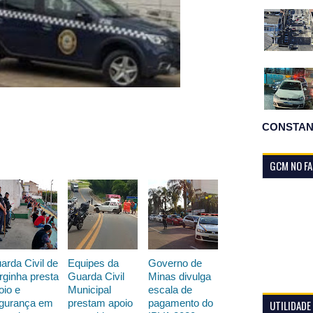
CONSTAN
GCM NO F
arda Civil de
Equipes da
Governo de
rginha presta
Guarda Civil
Minas divulga
oio e
Municipal
escala de
gurança em
prestam apoio
pagamento do
UTILIDADE