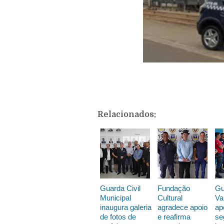
Relacionados:
Guarda Civil
Fundação
Gu
Municipal
Cultural
Va
inaugura galeria
agradece apoio
ap
de fotos de
e reafirma
se