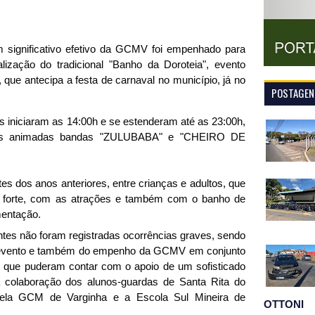
m significativo efetivo da GCMV foi empenhado para
ização do tradicional "Banho da Doroteia", evento
 que antecipa a festa de carnaval no município, já no
POSTAGENS
s iniciaram as 14:00h e se estenderam até as 23:00h,
das animadas bandas "ZULUBABA" e "CHEIRO DE
tes dos anos anteriores, entre crianças e adultos, que
l forte, com as atrações e também com o banho de
mentação.
ntes não foram registradas ocorrências graves, sendo
do evento e também do empenho da GCMV em conjunto
 que puderam contar com o apoio de um sofisticado
 colaboração dos alunos-guardas de Santa Rita do
ela GCM de Varginha e a Escola Sul Mineira de
OTTONI