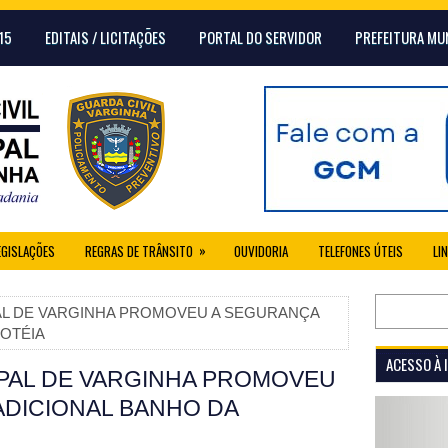
15
EDITAIS / LICITAÇÕES
PORTAL DO SERVIDOR
PREFEITURA MU
»
EGISLAÇÕES
REGRAS DE TRÂNSITO
OUVIDORIA
TELEFONES ÚTEIS
LI
PAL DE VARGINHA PROMOVEU A SEGURANÇA
OTÉIA
ACESSO À
IPAL DE VARGINHA PROMOVEU
DICIONAL BANHO DA