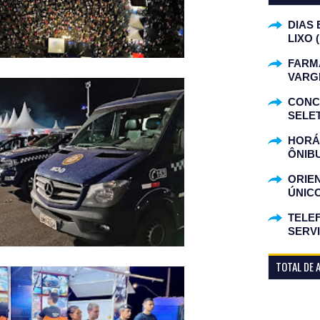
DIAS 
LIXO 
FARM
VARG
CONC
SELET
HORÁR
ÔNIB
ORIE
ÚNIC
TELEF
SERV
TOTAL DE 