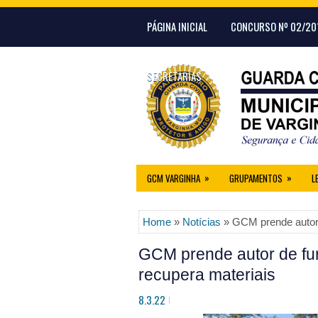
PÁGINA INICIAL
CONCURSO Nº 02/20
SECRETARIAS
»
»
GCM VARGINHA
GRUPAMENTOS
L
Home
»
Notícias
» GCM prende autor d
GCM prende autor de fur
recupera materiais
8.3.22