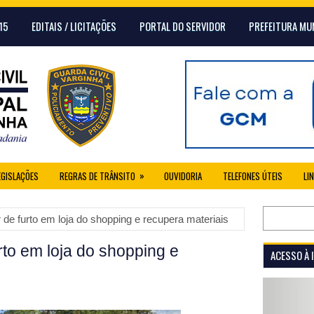
15
EDITAIS / LICITAÇÕES
PORTAL DO SERVIDOR
PREFEITURA MU
»
EGISLAÇÕES
REGRAS DE TRÂNSITO
OUVIDORIA
TELEFONES ÚTEIS
LI
e furto em loja do shopping e recupera materiais
to em loja do shopping e
ACESSO À