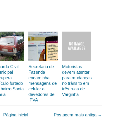
arda Civil
Secretaria de
Motoristas
nicipal
Fazenda
devem atentar
cupera
encaminha
para mudanças
ículo furtado
mensagens de
no trânsito em
 bairro Santa
celular a
três ruas de
ria
devedores de
Varginha
IPVA
Página inicial
Postagem mais antiga →