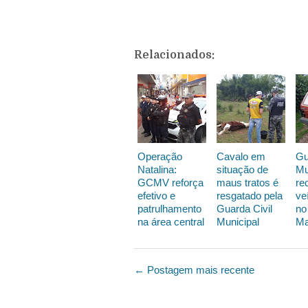
Relacionados:
Operação
Cavalo em
Gu
Natalina:
situação de
Mu
GCMV reforça
maus tratos é
re
efetivo e
resgatado pela
ve
patrulhamento
Guarda Civil
no
na área central
Municipal
Ma
← Postagem mais recente