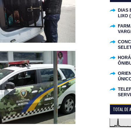
DIAS 
LIXO 
FARM
VARG
CONC
SELET
HORÁR
ÔNIB
ORIE
ÚNIC
TELEF
SERV
TOTAL DE 